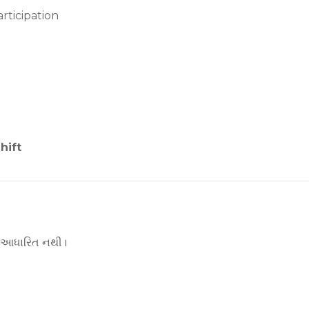
rticipation
hift
ર આધારિત નથી।