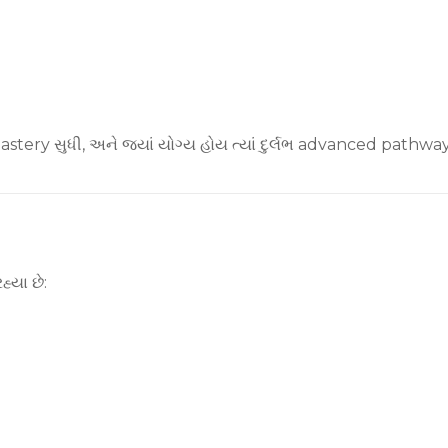
ery સુધી, અને જ્યાં યોગ્ય હોય ત્યાં દુર્લભ advanced pathway
્યા છે: