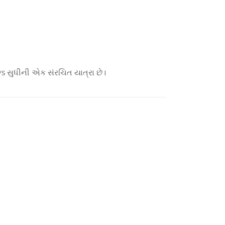
s સુધીની એક સંરચિત યાત્રા છે।