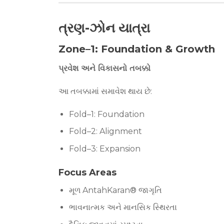
ત્રણ-ઝોન યાત્રા
Zone–1: Foundation & Growth
પ્રવેશ અને વિકાસનો તબક્કો
આ તબક્કામાં સમાવેશ થાય છે:
Fold–1: Foundation
Fold–2: Alignment
Fold–3: Expansion
Focus Areas
મૂળ AntahKaran® જાગૃતિ
ભાવનાત્મક અને માનસિક સ્થિરતા