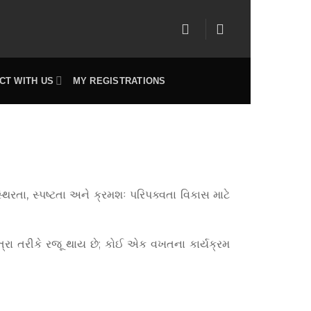
CT WITH US
MY REGISTRATIONS
રતા, સ્પષ્ટતા અને ક્રમશઃ પરિપક્વતા વિકાસ માટે
રા તરીકે રજૂ થાય છે; કોઈ એક વખતના કાર્યક્રમ