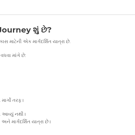
urney શું છે?
ાટેની એક માર્ગદર્શિત યાત્રા છે.
ધવા માંગે છે:
 માર્ગો તરફ।
આવ્યું નથી।
 માર્ગદર્શિત યાત્રા છે।