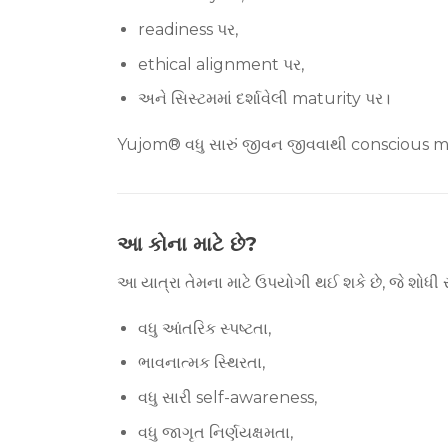
readiness પર,
ethical alignment પર,
અને સિસ્ટમમાં દર્શાવેલી maturity પર।
Yujom® વધુ સારું જીવન જીવવાથી conscious mast
આ કોના માટે છે?
આ યાત્રા તેમના માટે ઉપયોગી થઈ શકે છે, જે શોધી રહ
વધુ આંતરિક સ્પષ્ટતા,
ભાવનાત્મક સ્થિરતા,
વધુ સારી self-awareness,
વધુ જાગૃત નિર્ણયક્ષમતા,