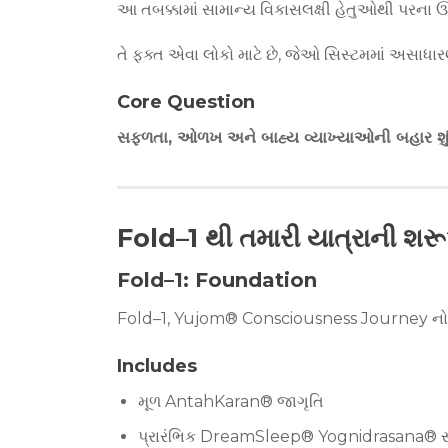
આ તબક્કામાં સામાન્ય વિકાસલક્ષી હેતુઓથી પરના ઊં
તે ફક્ત એવા લોકો માટે છે, જેઓ સિસ્ટમમાં અસાધા
Core Question
સફળતા, ઓળખ અને બાહ્ય વ્યાખ્યાઓની બહાર શું 
Fold–1 થી તમારી યાત્રાની શ
Fold–1: Foundation
Fold–1, Yujom® Consciousness Journey નો માર્ગ
Includes
મૂળ AntahKaran® જાગૃતિ
પ્રારંભિક DreamSleep® Yognidrasana® સ