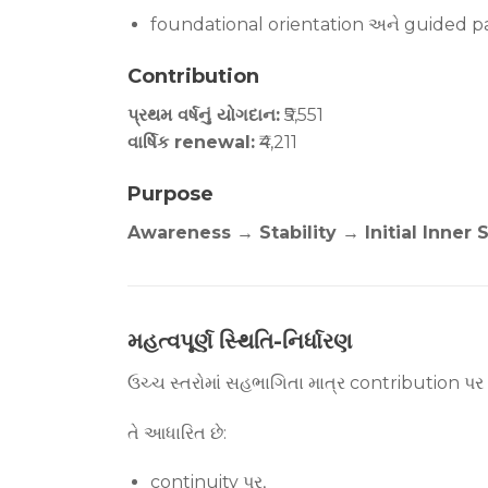
foundational orientation અને guided pa
Contribution
પ્રથમ વર્ષનું યોગદાન:
₹5,551
વાર્ષિક renewal:
₹4,211
Purpose
Awareness → Stability → Initial Inner S
મહત્વપૂર્ણ સ્થિતિ-નિર્ધારણ
ઉચ્ચ સ્તરોમાં સહભાગિતા માત્ર contribution પ
તે આધારિત છે:
continuity પર,