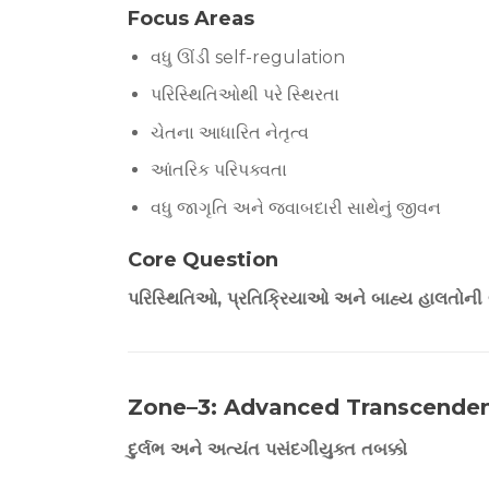
Focus Areas
વધુ ઊંડી self-regulation
પરિસ્થિતિઓથી પરે સ્થિરતા
ચેતના આધારિત નેતૃત્વ
આંતરિક પરિપક્વતા
વધુ જાગૃતિ અને જવાબદારી સાથેનું જીવન
Core Question
પરિસ્થિતિઓ, પ્રતિક્રિયાઓ અને બાહ્ય હાલતોની બ
Zone–3: Advanced Transcende
દુર્લભ અને અત્યંત પસંદગીયુક્ત તબક્કો