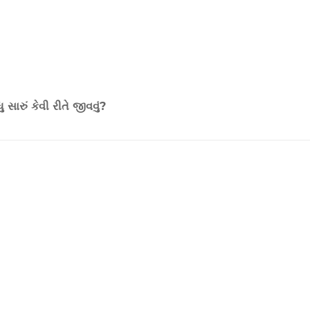
 સારું કેવી રીતે જીવવું?