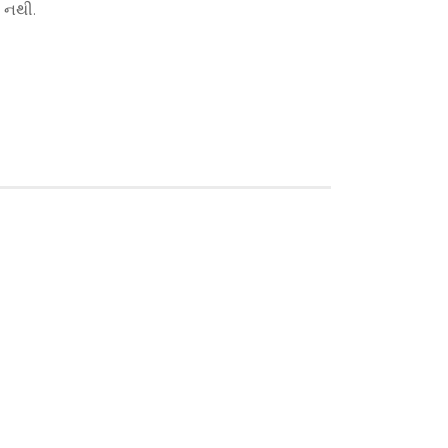
ે નથી.