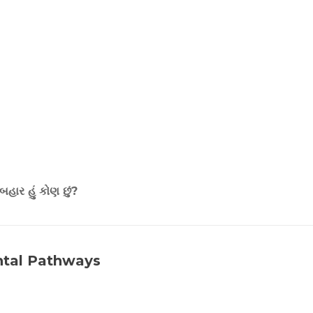
હાર હું કોણ છું?
ntal Pathways