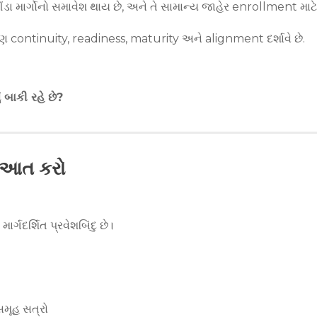
ડા માર્ગોનો સમાવેશ થાય છે, અને તે સામાન્ય જાહેર enrollment માટ
રણ continuity, readiness, maturity અને alignment દર્શાવે છે.
બાકી રહે છે?
રૂઆત કરો
દર્શિત પ્રવેશબિંદુ છે।
મૂહ સત્રો