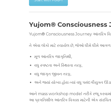
Yujom® Consciousness Jo
Yujom® Consciousness Journey આંતરિક વિકાસ મ
તે એવા લોકો માટે રચાયેલ છે, જેઓ ધીમે ધીમે આગળ વ
મૂળ આંતરિક જાગૃતિથી,
વધુ સ્પષ્ટતા અને સ્થિરતા તરફ,
વધુ જાગૃત જીવન તરફ,
અને જ્યાં યોગ્ય હોય ત્યાં વધુ પસંદગીયુક્ત ઊંડા
આને mass workshop model તરીકે રજૂ કરવામાં 
આ પ્રગતિશીલ આંતરિક વિકાસ માટેની એક સંરચિત અને