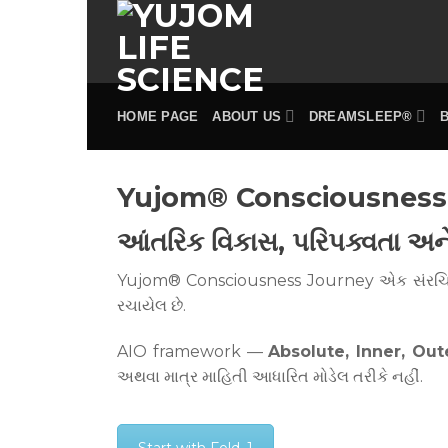
Skip
to
content
HOME PAGE
ABOUT US
DREAMSLEEP®
Yujom® Consciousness
આંતરિક વિકાસ, પરિપક્વતા અન
Yujom® Consciousness Journey એક સંરચિત માર્ગ
રચાયેલ છે.
AIO framework —
Absolute, Inner, Out
અથવા માત્ર માહિતી આધારિત મોડેલ તરીકે નહીં.
Start with Fold–1