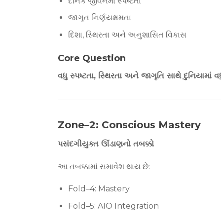
દૈનિક જીવનમાં સ્પષ્ટતા
જાગૃત નિર્ણયક્ષમતા
દિશા, સ્થિરતા અને અનુશાસિત વિકાસ
Core Question
વધુ સ્પષ્ટતા, સ્થિરતા અને જાગૃતિ સાથે દુનિયામાં વધુ
Zone–2: Conscious Mastery
પસંદગીયુક્ત ઊંડાણનો તબક્કો
આ તબક્કામાં સમાવેશ થાય છે:
Fold–4: Mastery
Fold–5: AIO Integration