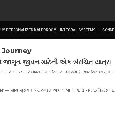
BUY PERSONALIZED KALPDROOM
INTEGRAL SYSTEMS
CONNE
 Journey
ે જાગૃત જીવન માટેની એક સંરચિત યાત્રા
 છે, જે માર્ગદર્શિત સહભાગિતાના માધ્યમથી આંતરિક જાગૃતિ, સ્થિ
er
— સાથે સુસંગત, આ યાત્રા એક લાંબા ગાળાની ચેતના-વિકાસ યાત્