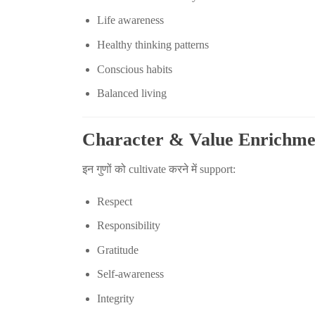
Life awareness
Healthy thinking patterns
Conscious habits
Balanced living
Character & Value Enrichme
इन गुणों को cultivate करने में support:
Respect
Responsibility
Gratitude
Self-awareness
Integrity