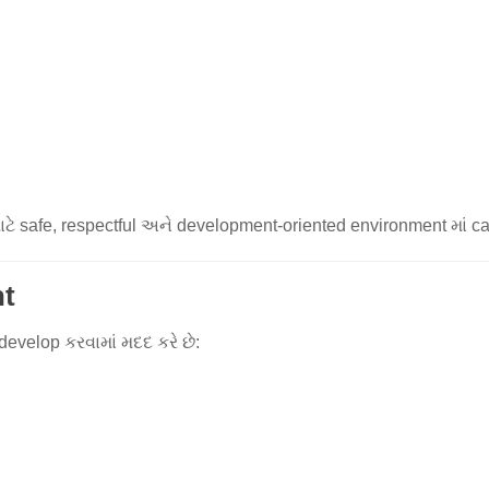
 safe, respectful અને development-oriented environment માં car
nt
velop કરવામાં મદદ કરે છે: