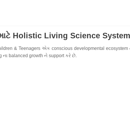
ાટે Holistic Living Science Syste
hildren & Teenagers એક conscious developmental ecosystem તર
 ના balanced growth ને support કરે છે.