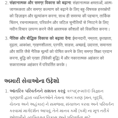
संज्ञानात्मक और समग्र विकास को बढ़ाना
: संज्ञानात्मक क्षमताओं, आत्म-
जागरूकता और समग्र कल्याण को बढ़ाने के लिए बहु-विषयक हस्तक्षेपों
को डिज़ाइन और मूल्यांकन करना, साथ ही समस्या की पहचान, तार्किक
चिंतन, रचनात्मकता, परिवर्तन और जटिल चुनौतियों से निपटने के लिए
नवीन विचार उत्पन्न करने जैसे आवश्यक कौशलों को विकसित करना।
नैतिक और बौद्धिक विकास को बढ़ावा देना
: ईमानदारी, नम्रता, कृतज्ञता,
दृढ़ता, आकांक्षा, ग्रहणशीलता, प्रगति, साहस, अच्छाई, उदारता, समानता
और शांति जैसे नैतिक मूल्यों को पोषित करने के लिए समग्र शिक्षा प्रदान
करना, बुद्धि को प्रज्ञा (विवेकी बुद्धि) में और नकारात्मक अहंकार को
सकारात्मक अहंकार में परिवर्तित करके।
અમારી સેવાઓના ઉદ્દેશો
આંતરિક પરિવર્તનને સશક્ત કરવું
: કલ્પદ્રૂમ®© વિજ્ઞાન
પ્રણાલી દ્વારા વ્યક્તિઓને તેમના અંતઃકરણ (મન, બુદ્ધિ,
ચેતના અને અહંકાર) ને સમજવા, સંચાલન કરવા અને પરિવર્તન
કરવામાં માર્ગદર્શન આપવું, તેને માનવ કર્મો (કર્મ) ના મૂળ તરીકે
ઓળખીને, વ્યક્તિગત વિકાસ અને પરિપૂર્ણતા માટે.