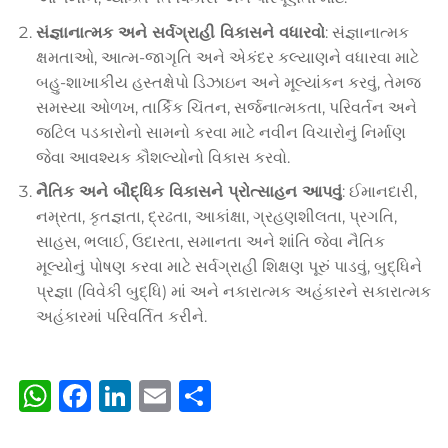
સંજ્ઞાનાત્મક અને સર્વગ્રાહી વિકાસને વધારવો
: સંજ્ઞાનાત્મક
ક્ષમતાઓ, આત્મ-જાગૃતિ અને એકંદર કલ્યાણને વધારવા માટે
બહુ-શાખાકીય હસ્તક્ષેપો ડિઝાઇન અને મૂલ્યાંકન કરવું, તેમજ
સમસ્યા ઓળખ, તાર્કિક ચિંતન, સર્જનાત્મકતા, પરિવર્તન અને
જટિલ પડકારોનો સામનો કરવા માટે નવીન વિચારોનું નિર્માણ
જેવા આવશ્યક કૌશલ્યોનો વિકાસ કરવો.
નૈતિક અને બૌદ્ધિક વિકાસને પ્રોત્સાહન આપવું
: ઈમાનદારી,
નમ્રતા, કૃતજ્ઞતા, દ્રઢતા, આકાંક્ષા, ગ્રહણશીલતા, પ્રગતિ,
સાહસ, ભલાઈ, ઉદારતા, સમાનતા અને શાંતિ જેવા નૈતિક
મૂલ્યોનું પોષણ કરવા માટે સર્વગ્રાહી શિક્ષણ પૂરું પાડવું, બુદ્ધિને
પ્રજ્ઞા (વિવેકી બુદ્ધિ) માં અને નકારાત્મક અહંકારને સકારાત્મક
અહંકારમાં પરિવર્તિત કરીને.
WhatsApp
Facebook
LinkedIn
Email
Share