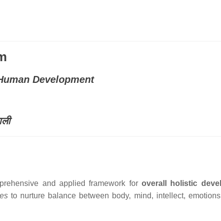
m
c Human Development
ाली
rehensive and applied framework for
overall holistic dev
ces
to nurture balance between body, mind, intellect, emotions